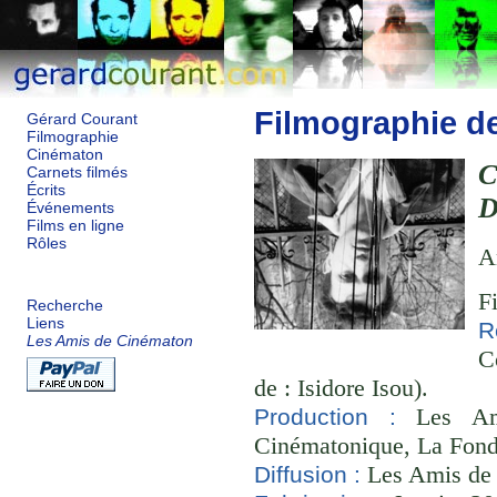
Filmographie d
Gérard Courant
Filmographie
Cinématon
C
Carnets filmés
Écrits
D
Événements
Films en ligne
Rôles
A
F
Recherche
Liens
R
Les Amis de Cinématon
C
de : Isidore Isou).
Les Ami
Production :
Cinématonique, La Fond
Les Amis de
Diffusion :