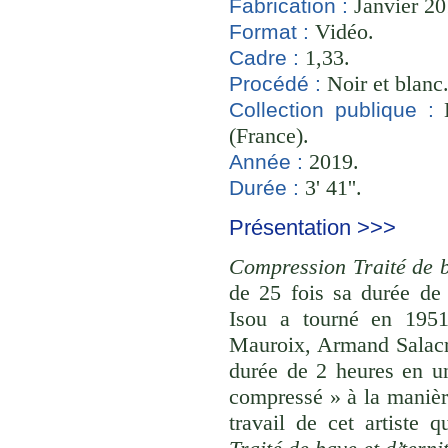
Janvier 20
Fabrication :
Vidéo.
Format :
1,33.
Cadre :
Noir et blanc
Procédé :
B
Collection publique :
(France).
2019.
Année :
3' 41''.
Durée :
Présentation >>>
Compression Traité de ba
de 25 fois sa durée d
Isou a tourné en 1951
Mauroix, Armand Salacr
durée de 2 heures en u
compressé » à la manièr
travail de cet artiste 