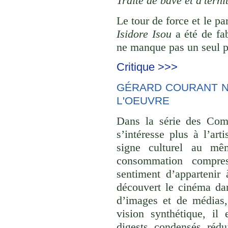
Traité de bave et d’terni
Le tour de force et le pa
Isidore Isou
a été de fab
ne manque pas un seul pl
Critique >>>
GÉRARD COURANT NE
L'OEUVRE
Dans la série des Comp
s’intéresse plus à l’ar
signe culturel au mê
consommation compre
sentiment d’appartenir 
découvert le cinéma dan
d’images et de médias,
vision synthétique, il
digests, condensés, rédu