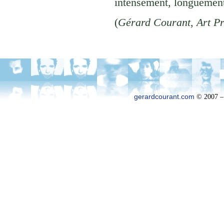
intensément, longuement
(
Gérard Courant
,
Art P
gerardcourant.com
© 2007 –