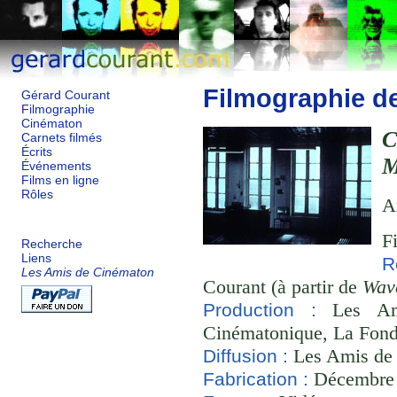
Filmographie d
Gérard Courant
Filmographie
Cinématon
Carnets filmés
Écrits
M
Événements
Films en ligne
Rôles
A
F
Recherche
Liens
R
Les Amis de Cinématon
Courant (à partir de
Wav
Les Ami
Production :
Cinématonique, La Fond
Les Amis de
Diffusion :
Décembre 2
Fabrication :