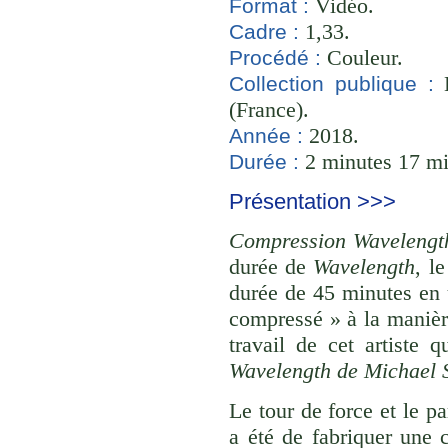
Vidéo.
Format :
1,33.
Cadre :
Couleur.
Procédé :
B
Collection publique :
(France).
2018.
Année :
2 minutes 17 mi
Durée :
Présentation >>>
Compression Wavelengt
durée de
Wavelength
, l
durée de 45 minutes en 
compressé » à la manièr
travail de cet artiste 
Wavelength de Michael
Le tour de force et le p
a été de fabriquer une 