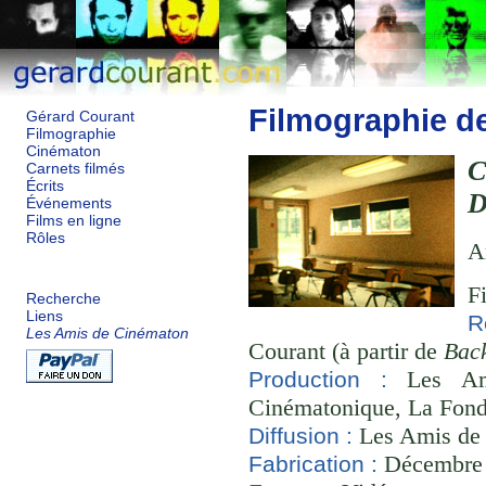
Filmographie d
Gérard Courant
Filmographie
Cinématon
Carnets filmés
Écrits
D
Événements
Films en ligne
Rôles
A
F
Recherche
Liens
R
Les Amis de Cinématon
Courant (à partir de
Bac
Les Ami
Production :
Cinématonique, La Fond
Les Amis de
Diffusion :
Décembre 2
Fabrication :