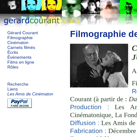
Filmographie d
Gérard Courant
Filmographie
Cinématon
C
Carnets filmés
Écrits
J
Événements
Films en ligne
Rôles
A
F
Recherche
Liens
R
Les Amis de Cinématon
Courant (à partir de :
Da
Les Ami
Production :
Cinématonique, La Fond
Les Amis de
Diffusion :
Décembre 2
Fabrication :