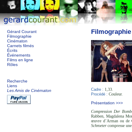
Filmographie
Gérard Courant
Filmographie
Cinématon
Carnets filmés
Écrits
Événements
Films en ligne
Rôles
Recherche
Liens
Cadre :
1,33.
Les Amis de Cinématon
Procédé :
Couleur.
Présentation >>>
Compression Der Bombe
Rabben, Magdalena Mont
œuvre d’Arman ou de Cés
Schroeter
compresse une 