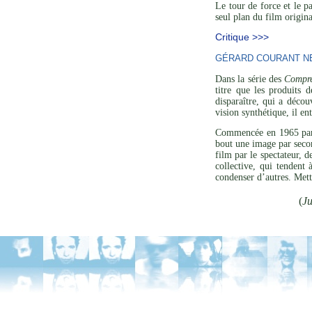
Le tour de force et le p
seul plan du film origina
Critique >>>
GÉRARD COURANT NE 
Dans la série des
Compre
titre que les produits 
disparaître, qui a décou
vision synthétique, il en
Commencée en 1965 p
bout une image par secon
film par le spectateur, 
collective, qui tendent
condenser d’autres. Mett
(
Ju