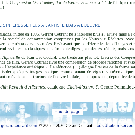
ari de
Compression Der Bomberpilot de Werner Schroeter
a été de fabriquer un
l !
S'INTÉRESSE PLUS À L'ARTISTE MAIS À L'OEUVRE
ssions
, initiée en 1995, Gérard Courant ne s’intéresse plus à l’artiste mais à 
de la société de consommation compressés par les Nouveaux Réalistes. Avec 
vert le cinéma dans les années 1960 avant que ne déferle le flot d’images et 
tend revisiter les classiques sous forme de digests, condensés, réduits, mais san
ar
Alphaville
de Jean-Luc Godard, créé trente ans plus tôt, la série des
Compres
de de film, Gérard Courant livre une compression de procédé rationnel et systé
de « l’expérience esthétique ». La réduction (…) éloigne l’œuvre de la forme sou
 à isoler quelques images iconiques comme autant de vignettes métonymiques 
ant en évidence la structure de l’œuvre initiale, la compression, dépouillée de t
dith Revault d’Allonnes
, catalogue
Chefs-d’œuvre ?
, Centre Pompidou
Haut de page
gerardcourant.com
© 2007 – 2026 Gérard Courant.
Tous droits réservés
.