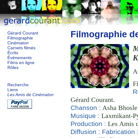
Filmographie d
Gérard Courant
Filmographie
Cinématon
Carnets filmés
Écrits
K
Événements
Films en ligne
Rôles
A
F
Recherche
Liens
R
Les Amis de Cinématon
Gérard Courant.
Asha Bhosle 
Chanson :
Laxmikant-Py
Musique :
Les Amis d
Production :
Diffusion :
Fabrication 