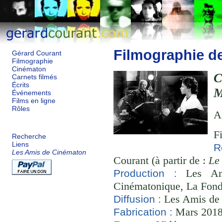
Filmographie d
Gérard Courant
Filmographie
Cinématon
C
Carnets filmés
Écrits
M
Événements
Films en ligne
Rôles
A
F
Recherche
Liens
R
Les Amis de Cinématon
Courant (à partir de :
Le
Les Ami
Production :
Cinématonique, La Fond
Les Amis de
Diffusion :
Mars 2018 
Fabrication :