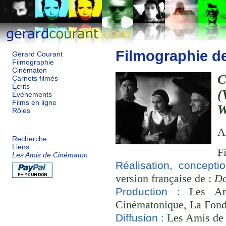
Filmographie d
Gérard Courant
Filmographie
Cinématon
Carnets filmés
Écrits
(
Événements
Films en ligne
W
Rôles
A
Recherche
Liens
F
Les Amis de Cinématon
Réalisation, concepti
version française de :
Do
Les Ami
Production :
Cinématonique, La Fond
Les Amis de
Diffusion :