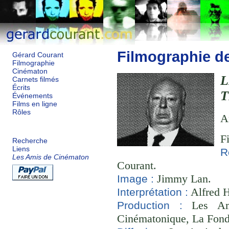
Filmographie d
Gérard Courant
Filmographie
Cinématon
Carnets filmés
Écrits
Événements
Films en ligne
Rôles
A
F
Recherche
Liens
R
Les Amis de Cinématon
Courant.
Jimmy Lan.
Image :
Alfred H
Interprétation :
Les Ami
Production :
Cinématonique, La Fond