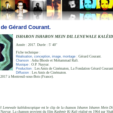
 de Gérard Courant.
ISHARON ISHARON MEIN DIL LENEWALE KALÉI
Année : 2017. Durée : 5' 40''
Fiche technique :
Réalisation, conception, image, montage :
Gérard Courant.
Chanson :
Asha Bhosle et Mohammad Rafi.
Musique :
O.P. Nayyar.
Production :
Les Amis de Cinématon, La Fondation Gérard Courant
Diffusion :
Les Amis de Cinématon.
2017 à Montreuil-sous-Bois (France).
il Lenewale kaléidoscopique
est le clip de la chanson
Isharon Isharon Mein Di
 Nayyar. La chanson provient du film
Kashmir Ki Kali
réalisé en 1964 par Sha