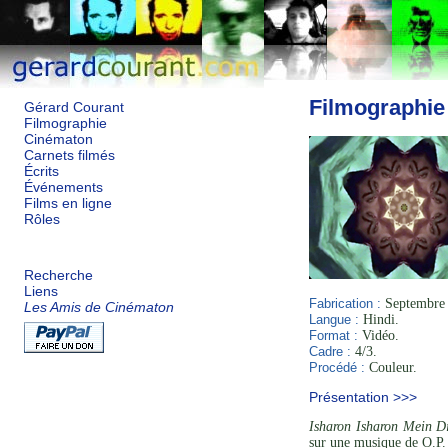
Filmographie
Gérard Courant
Filmographie
Cinématon
Carnets filmés
Écrits
Événements
Films en ligne
Rôles
Recherche
Liens
Fabrication :
Septembre 
Les Amis de Cinématon
Langue :
Hindi.
Format :
Vidéo.
Cadre :
4/3.
Procédé :
Couleur.
Présentation >>>
Isharon Isharon Mein D
sur une musique de O.P.