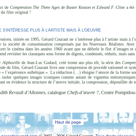
ari de
Compression The Three Ages de Buster Keaton et Edward F. Cline
a été 
du film original !
S'INTÉRESSE PLUS À L'ARTISTE MAIS À L'OEUVRE
ssions
, initiée en 1995, Gérard Courant ne s’intéresse plus à l’artiste mais à 
de la société de consommation compressés par les Nouveaux Réalistes. Avec 
vert le cinéma dans les années 1960 avant que ne déferle le flot d’images et 
tend revisiter les classiques sous forme de digests, condensés, réduits, mais san
ar
Alphaville
de Jean-Luc Godard, créé trente ans plus tôt, la série des
Compres
de de film, Gérard Courant livre une compression de procédé rationnel et systé
de « l’expérience esthétique ». La réduction (…) éloigne l’œuvre de la forme sou
 à isoler quelques images iconiques comme autant de vignettes métonymiques 
ant en évidence la structure de l’œuvre initiale, la compression, dépouillée de t
dith Revault d’Allonnes
, catalogue
Chefs-d’œuvre ?
, Centre Pompidou
Haut de page