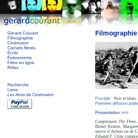
Filmographie
Gérard Courant
Filmographie
Cinématon
Carnets filmés
Écrits
Événements
Films en ligne
Rôles
Recherche
Liens
Les Amis de Cinématon
Procédé :
Noir et blanc.
Première diffusion publi
Présentation >>>
Compression The Three 
Buster Keaton, Margare
œuvre d’Arman ou de Césa
Edward F. Cline
compres