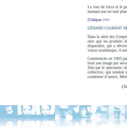
Le tour de force et le p
manque pas un seul plan 
Critique >>>
GÉRARD COURANT NE 
Dans la série des
Compre
titre que les produits 
disparaître, qui a décou
vision synthétique, il en
Commencée en 1965 p
bout une image par secon
film par le spectateur, 
collective, qui tendent
condenser d’autres. Mett
(
Ju