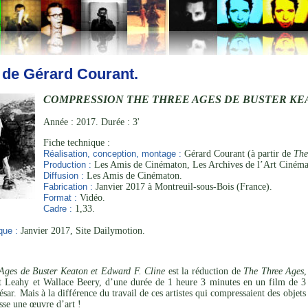
 de Gérard Courant.
COMPRESSION THE THREE AGES DE BUSTER KE
Année : 2017. Durée : 3'
Fiche technique :
Réalisation, conception, montage :
Gérard Courant (à partir de
The
Production :
Les Amis de Cinématon, Les Archives de l’Art Cinéma
Diffusion :
Les Amis de Cinématon.
Fabrication :
Janvier 2017 à Montreuil-sous-Bois (France).
Format :
Vidéo.
Cadre :
1,33.
que :
Janvier 2017, Site Dailymotion.
Ages de Buster Keaton et Edward F. Cline
est la réduction de
The Three Ages
t Leahy et Wallace Beery, d’une durée de 1 heure 3 minutes en un film de 3 
r. Mais à la différence du travail de ces artistes qui compressaient des objets
se une œuvre d’art !