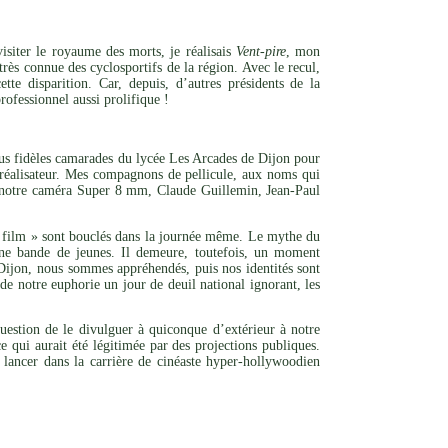
isiter le royaume des morts, je réalisais
Vent-pire
, mon
très connue des cyclosportifs de la région. Avec le recul,
te disparition. Car, depuis, d’autres présidents de la
ofessionnel aussi prolifique !
lus fidèles camarades du lycée Les Arcades de Dijon pour
 réalisateur. Mes compagnons de pellicule, aux noms qui
de notre caméra Super 8 mm, Claude Guillemin, Jean-Paul
it film » sont bouclés dans la journée même. Le mythe du
une bande de jeunes. Il demeure, toutefois, un moment
 Dijon, nous sommes appréhendés, puis nos identités sont
de notre euphorie un jour de deuil national ignorant, les
question de le divulguer à quiconque d’extérieur à notre
e qui aurait été légitimée par des projections publiques.
 lancer dans la carrière de cinéaste hyper-hollywoodien