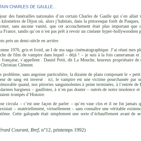
AIN CHARLES DE GAULLE...
ur des funérailles nationales d’un certain Charles de Gaulle qui s’en allait v
 kilomètres de Dijon où, alors j’habitais, dans la pittoresque forêt de Pasques, 
rmer, sans aucune vanité, que cet accouchement était plus important que cet
a France, tandis qu’on n’est pas prêt à revoir un cinéaste hyper-hollywoodien pr
ts près un demi-siècle en arrière.
omne 1970, gris et froid, an I de ma saga cinématographique. J’ai réuni mes p
iche de film de vampire dans lequel – déjà ! – je suis à la fois cameraman et
e française, s’appellent : Daniel Petit, dit La Mouche, heureux propriétaire 
 Christian Clément.
s problème, sans angoisse particulière, la dizaine de plans composant le « pet
eur de sang est inversé : ici, le vampire est une victime pourchassée par 
mémorable quand, nos pitreries sanguinolentes à peine terminées, à l’entrée de
darmes hargneux – gaullistes, à n’en pas douter – outrés de notre insolence et 
taient trompés d’Histoire.
ne circula – c’est une façon de parler – qu’en vase clos et il ne fut jamais 
xistait – matériellement, virtuellement – sans connaître une véritable existenc
antôme. Cette galopade était simplement une sorte d’échauffement avant de se
érard Courant
,
Bref
, n°12, printemps 1992)