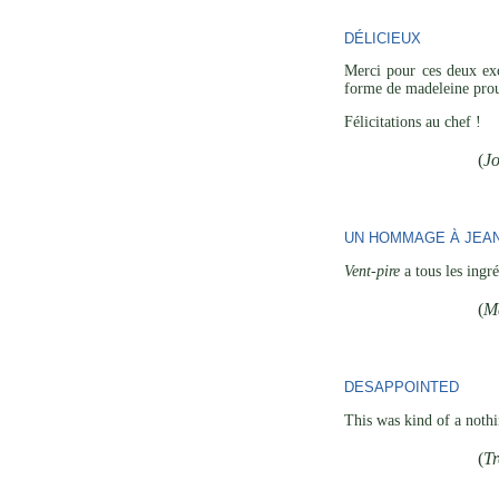
DÉLICIEUX
Merci pour ces deux exc
forme de madeleine prou
Félicitations au chef !
(
J
UN HOMMAGE À JEAN
Vent-pire
a tous les ingr
(
M
DESAPPOINTED
This was kind of a nothin
(
Tr