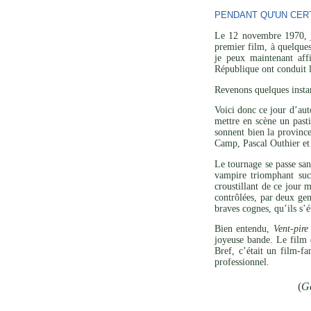
PENDANT QU'UN CERT
Le 12 novembre 1970, jo
premier film, à quelques
je peux maintenant affi
République ont conduit l
Revenons quelques instan
Voici donc ce jour d’aut
mettre en scène un past
sonnent bien la provinc
Camp, Pascal Outhier et
Le tournage se passe san
vampire triomphant suc
croustillant de ce jour 
contrôlées, par deux gen
braves cognes, qu’ils s’é
Bien entendu,
Vent-pire
joyeuse bande. Le film e
Bref, c’était un film-f
professionnel.
(
G