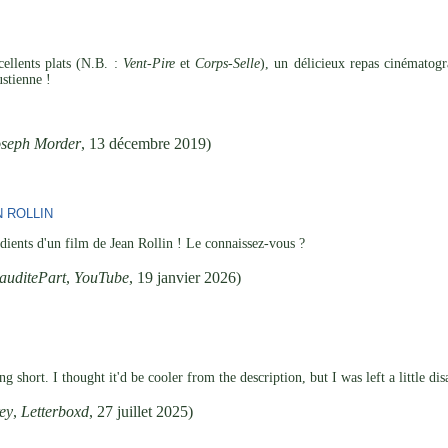
ellents plats (N.B. :
Vent-Pire
et
Corps-Selle
), un délicieux repas cinématog
stienne !
oseph Morder
, 13 décembre 2019)
 ROLLIN
édients d'un film de Jean Rollin ! Le connaissez-vous ?
auditePart
,
YouTube
, 19 janvier 2026)
g short. I thought it'd be cooler from the description, but I was left a little di
ey
,
Letterboxd
, 27 juillet 2025)