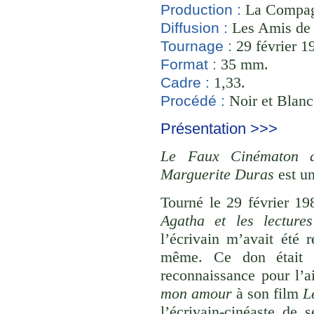
La Compagn
Production :
Les Amis de
Diffusion :
29 février 19
Tournage :
35 mm.
Format :
1,33.
Cadre :
Noir et Blanc
Procédé :
Présentation >>>
Le Faux Cinématon d
Marguerite Duras
est u
Tourné le 29 février 1
Agatha et les lectures 
l’écrivain m’avait été 
même. Ce don était 
reconnaissance pour l’a
mon amour
à son film
L
l’écrivain-cinéaste de 