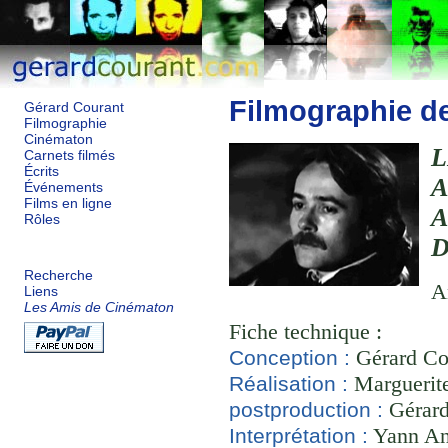
Filmographie d
Gérard Courant
Filmographie
Cinématon
Carnets filmés
Écrits
Événements
Films en ligne
Rôles
Recherche
A
Liens
Les Amis de Cinématon
Fiche technique :
Gérard Co
Conception :
Marguerite
Réalisation :
Gérard
postproduction :
Yann An
Interprétation :