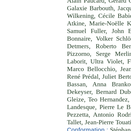
Alain Paucard, Gérard
Galaxie Barbouth, Jacq
Wilkening, Cécile Babi
Atkine, Marie-Noëlle K
Samuel Fuller, John 
Bonnaire, Volker Schl
Detmers, Roberto Beni
Pizzorno, Serge Merli
Laborit, Ultra Violet, 
Marco Bellocchio, Jean
René Prédal, Juliet Ber
Bassan, Anna Branko
Dekeyser, Bernard Dubo
Gleize, Teo Hernandez, 
Landesque, Pierre Le 
Pezzetta, Antonio Rodr
Tallet, Jean-Pierre Touat
Stéphane
Conformation :