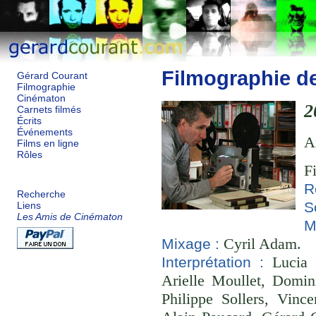
Filmographie d
Gérard Courant
Filmographie
Cinématon
2
Carnets filmés
Écrits
Événements
A
Films en ligne
Rôles
F
R
Recherche
S
Liens
Les Amis de Cinématon
M
Cyril Adam.
Mixage :
Lucia S
Interprétation :
Arielle Moullet, Domin
Philippe Sollers, Vin