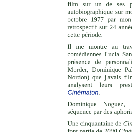
film sur un de ses p
autobiographique sur m
octobre 1977 par mon 
rétrospectif sur 24 anné
cette période.
Il me montre au trav
comédiennes Lucia Sanc
présence de personnali
Morder, Dominique Paï
Nordon) que j'avais fil
analysent leurs pres
Cinématon
.
Dominique Noguez, h
séquence par des aphori
Une cinquantaine de
Ci
font partie de
2000 Ciné