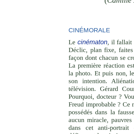
(
Camille
CINÉMORALE
Le
cinématon
, il fall
Déclic, plan fixe, fait
façon dont chacun se cro
La première réaction es
la photo. Et puis non, l
son intention. Aliénat
télévision. Gérard Cou
Pourquoi, docteur ? Vo
Freud improbable ? Ce n
possédés dans la fausse
aucun miracle, pauvres
dans cet anti-portrai