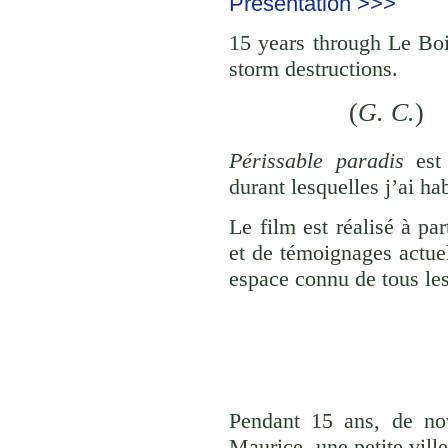
Présentation >>>
15 years through Le Boi
storm destructions.
(
G. C.
)
Périssable paradis
est 
durant lesquelles j’ai h
Le film est réalisé à pa
et de témoignages actue
espace connu de tous les 
Pendant 15 ans, de nov
Maurice, une petite vil