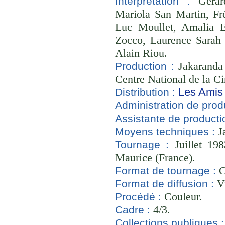
Gérard
Interprétation :
Mariola San Martin, Fré
Luc Moullet, Amalia Es
Zocco, Laurence Sarah
Alain Riou.
Jakaranda 
Production :
Centre National de la C
Les Amis
Distribution :
Administration de prod
Assistante de producti
Ja
Moyens techniques :
Juillet 19
Tournage :
Maurice (France).
C
Format de tournage :
Vi
Format de diffusion :
Couleur.
Procédé :
4/3.
Cadre :
Collections publiques :