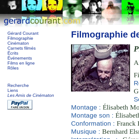
Filmographie d
Gérard Courant
Filmographie
Cinématon
P
Carnets filmés
Écrits
Événements
A
Films en ligne
Rôles
F
R
Recherche
G
Liens
Les Amis de Cinématon
S
Élisabeth Mou
Montage :
Élisabet
Montage son :
Franck L
Conformation :
Bernhard Els
Musique :